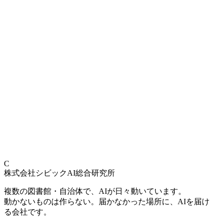
サポート
2026年1月27日
AI・DX専門集団のYopazと開発パートナーシップ
締結
2025年9月13日
東京都中野東図書館でAI司書SHIORI実証実験開始
C
株式会社シビックAI総合研究所
複数の図書館・自治体で、AIが日々動いています。
動かないものは作らない。届かなかった場所に、AIを届け
る会社です。